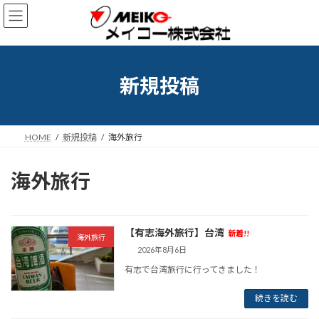
コ
ナ
ン
ビ
テ
ゲ
ン
ー
ツ
シ
へ
ョ
新規投稿
ス
ン
キ
に
ッ
移
プ
動
HOME
新規投稿
海外旅行
海外旅行
【有志海外旅行】台湾
新着!!
海外旅行
2026年8月6日
有志で台湾旅行に行ってきました！
続きを読む