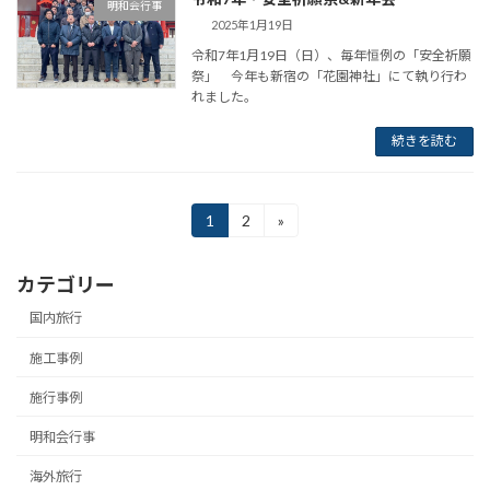
明和会行事
2025年1月19日
令和7年1月19日（日）、毎年恒例の「安全祈願
祭」 今年も新宿の「花園神社」にて執り行わ
れました。
続きを読む
投
1
2
»
固
固
定
定
稿
ペ
ペ
カテゴリー
ー
ー
の
ジ
ジ
国内旅行
ペ
施工事例
ー
施行事例
ジ
送
明和会行事
り
海外旅行