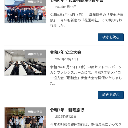
明和会行事
2026年1月18日
令和8年1月18日（日）、毎年恒例の「安全祈願
祭」 今年も新宿の「花園神社」にて執り行わ
れました。
続きを読む
令和7年 安全大会
明和会行事
2025年10月15日
令和7年10月15日（水）中野セントラルパーク
カンファレンスルームにて、令和7年度 メイコ
ー協力会「明和会」安全大会を開催いたしまし
た。
続きを読む
令和7年 親睦旅行
明和会行事
2025年6月21日
今年の明和会親睦旅行は、熱海温泉にいってき