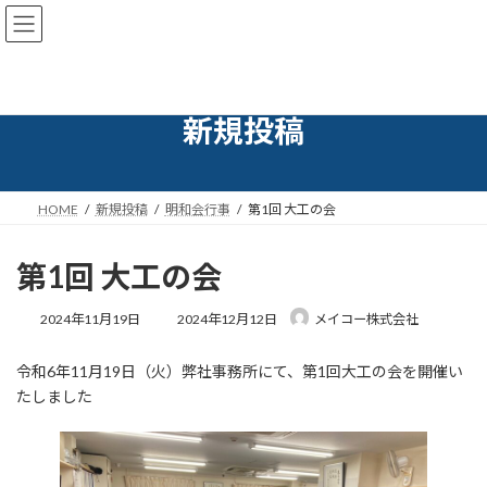
コ
ナ
ン
ビ
テ
ゲ
ン
ー
ツ
シ
へ
ョ
新規投稿
ス
ン
キ
に
ッ
移
プ
動
HOME
新規投稿
明和会行事
第1回 大工の会
第1回 大工の会
最
2024年11月19日
2024年12月12日
メイコー株式会社
終
更
令和6年11月19日（火）弊社事務所にて、第1回大工の会を開催い
新
日
たしました
時
: