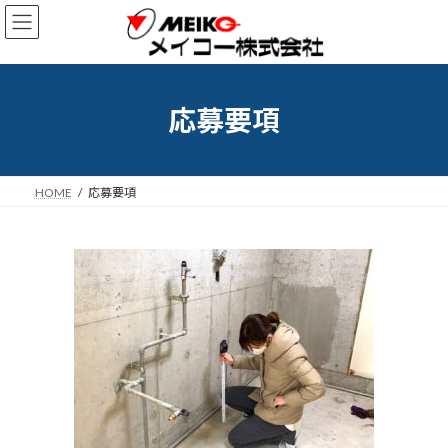
コ
ナ
ン
ビ
テ
ゲ
ン
ー
ツ
シ
へ
ョ
応募要項
ス
ン
キ
に
ッ
移
プ
動
HOME
応募要項