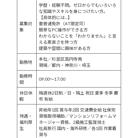
学歴・経験不問。ゼロからでもいろいろ
な知識やスキルを身につけたい方。
【具体的には…】
募集対
要普通免許（AT限定可）
象
簡単なPC操作ができる方
わからないことを「わかりません」と言
える素直さを持つ方
建築や空間に興味がある方
本社／杉並区高円寺南
勤務地
現場／都内・神奈川・埼玉
勤務時
09:00～17:00
間
休日休
隔週休2日制／日・隔土 祝日 夏季 冬季 慶
暇
弔 有給
昇給年1回 賞与年2回 交通費全給 社保完
待遇・
資格取得補助／マンションリフォームマ
福利厚
ネージャー資格、2級施工監理技士
生
社員旅行 国内・海外研修／各1回 作業着
貸与