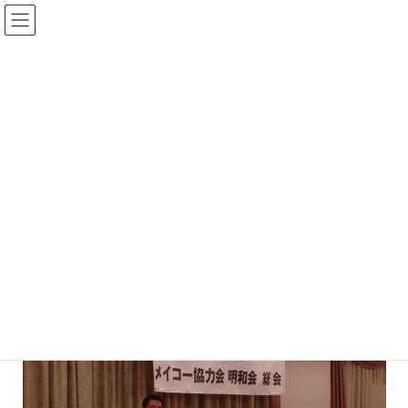
コ
ナ
ン
ビ
テ
ゲ
ン
ー
ツ
シ
へ
ョ
明和会行事
ス
ン
キ
に
ッ
移
プ
動
HOME
明和会行事
第21回 総会
第21回 総会
最
2015年4月22日
2023年12月19日
メイコー株式会社
終
更
新
日
時
: