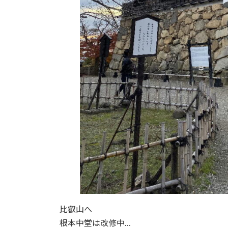
比叡山へ
根本中堂は改修中…