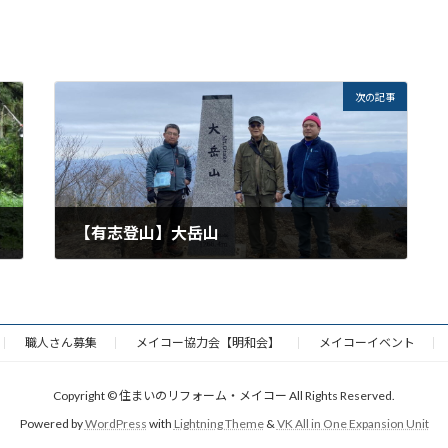
次の記事
【有志登山】大岳山
2020年1月26日
職人さん募集
メイコー協力会【明和会】
メイコーイベント
Copyright © 住まいのリフォーム・メイコー All Rights Reserved.
Powered by
WordPress
with
Lightning Theme
&
VK All in One Expansion Unit