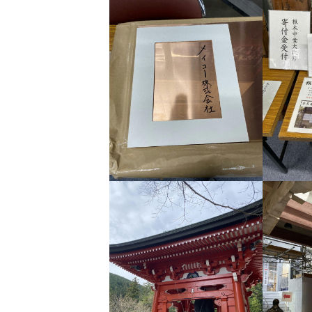
日
時
: