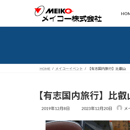
コ
ナ
ン
ビ
HO
テ
ゲ
ン
ー
ツ
シ
へ
ョ
ス
ン
キ
に
ッ
移
プ
動
HOME
メイコーイベント
【有志国内旅行】比叡山
【有志国内旅行】比叡
最
2019年12月8日
2023年12月20日
メ
終
更
新