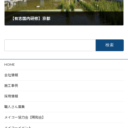
【有志国内研修】京都
2022年6月11日
検
索:
HOME
会社情報
施工事例
採用情報
職人さん募集
メイコー協力会【明和会】
メイコーイベント