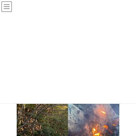
コ
ナ
ン
ビ
テ
ゲ
ン
ー
ツ
シ
へ
ョ
メイコーイベント
ス
ン
キ
に
ッ
移
プ
動
HOME
メイコーイベント
【有志キャンプ】西丹沢
【有志キャンプ】西丹沢
最
2021年10月24日
2023年12月20日
メイコー株式会社
終
更
新
日
時
: