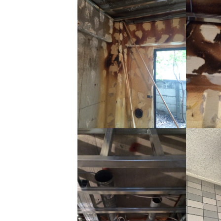
日
時
: