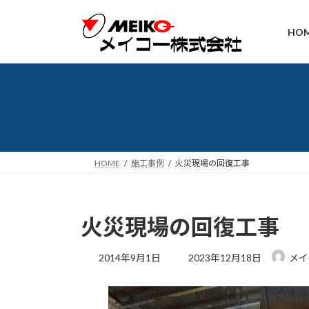
コ
ナ
ン
ビ
HO
テ
ゲ
ン
ー
ツ
シ
へ
ョ
ス
ン
キ
に
ッ
移
プ
動
HOME
施工事例
火災現場の回復工事
火災現場の回復工事
最
2014年9月1日
2023年12月18日
メイ
終
更
新