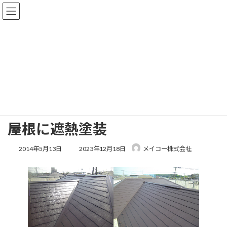
コ
ナ
ン
ビ
テ
ゲ
ン
ー
ツ
シ
へ
ョ
施工事例
ス
ン
キ
に
ッ
移
プ
動
HOME
施工事例
屋根に遮熱塗装
屋根に遮熱塗装
最
2014年5月13日
2023年12月18日
メイコー株式会社
終
更
新
日
時
: