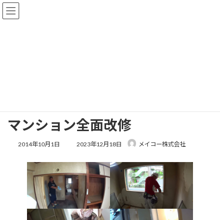
コ
ナ
ン
ビ
テ
ゲ
ン
ー
ツ
シ
へ
ョ
施工事例
ス
ン
キ
に
ッ
移
プ
動
HOME
施工事例
マンション全面改修
マンション全面改修
最
2014年10月1日
2023年12月18日
メイコー株式会社
終
更
新
日
時
: